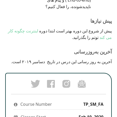
ناپدیدشونده، را فعال کنیم؟
پیش نیازها
پیش از شروع این دوره بهتر است ابتدا دوره
اینترنت چگونه کار
می کند
توتم را بگذرانید.
آخرین به‌روزرسانی
آخرین به روز رسانی این درس در تاریخ دسامبر ۲۰۱۹ است.
Post
Follow
Email
a
us
someon
Tweet
Facebook
on
to
that
message
Instagram
say
you've
to
to
you've
enrolled
say
stay
enrolled
Course Number
in
TP_SM_FA
you've
updated
in
this
enrolled
this
course
in
course
Classes Start
Feb 10, 2020