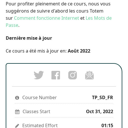
Pour profiter pleinement de ce cours, nous vous
suggérons de suivre d'abord les cours Totem
sur
Comment fonctionne Internet
et
Les Mots de
Passe
.
Dernière mise à jour
Ce cours a été mis à jour en:
Août 2022
Post
Follow
Email
a
us
someon
Tweet
Facebook
on
to
that
message
Instagram
say
you've
to
to
you've
enrolled
say
stay
enrolled
Course Number
in
TP_SD_FR
you've
updated
in
this
enrolled
this
course
in
course
Classes Start
Oct 31, 2022
this
course
Estimated Effort
01:15