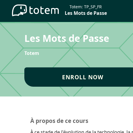
Totem:
TP_SP_FR
Les Mots de Passe
Les Mots de Passe
Totem
ENROLL NOW
À propos de ce cours
À ce stade de l'évolution de la technologie, 