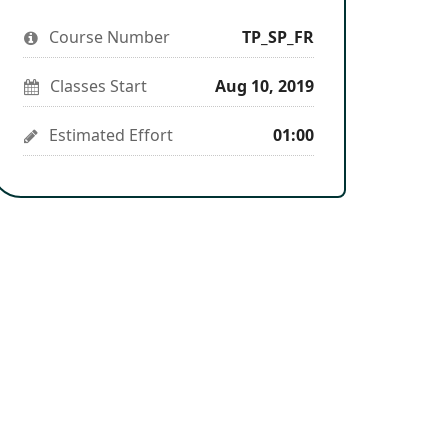
you've
to
to
you've
enrolled
say
stay
enrolled
Course Number
in
TP_SP_FR
you've
updated
in
this
enrolled
this
course
in
course
Classes Start
Aug 10, 2019
this
course
Estimated Effort
01:00