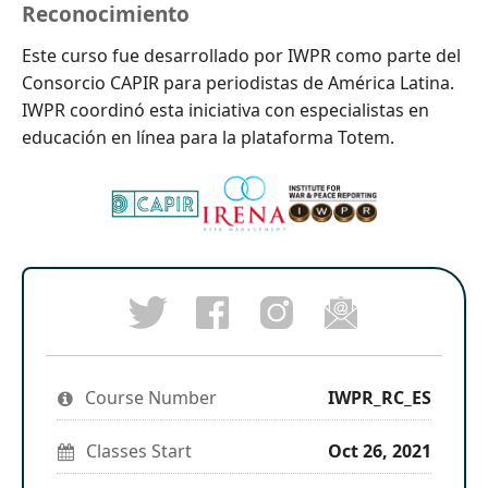
Reconocimiento
Este curso fue desarrollado por IWPR como parte del
Consorcio CAPIR para periodistas de América Latina.
IWPR coordinó esta iniciativa con especialistas en
educación en línea para la plataforma Totem.
Post
Follow
Email
a
us
someon
Tweet
Facebook
on
to
that
message
Instagram
say
you've
to
to
you've
enrolled
say
stay
enrolled
Course Number
in
IWPR_RC_ES
you've
updated
in
this
enrolled
this
course
in
course
Classes Start
Oct 26, 2021
this
course