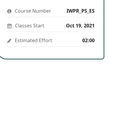
you've
to
to
you've
enrolled
say
stay
enrolled
Course Number
in
IWPR_PS_ES
you've
updated
in
this
enrolled
this
course
in
course
Classes Start
Oct 19, 2021
this
course
Estimated Effort
02:00