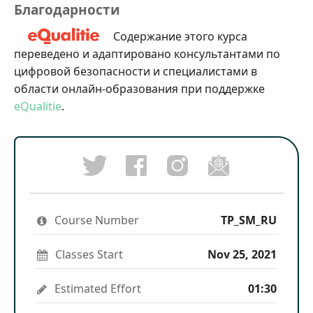
Благодарности
Содержание этого курса
переведено и адаптировано консультантами по
цифровой безопасности и специалистами в
области онлайн-образования при поддержке
eQualitie
.
Post
Follow
Email
a
us
someon
Tweet
Facebook
on
to
that
message
Instagram
say
you've
to
to
you've
enrolled
say
stay
enrolled
Course Number
in
TP_SM_RU
you've
updated
in
this
enrolled
this
course
in
course
Classes Start
Nov 25, 2021
this
course
Estimated Effort
01:30