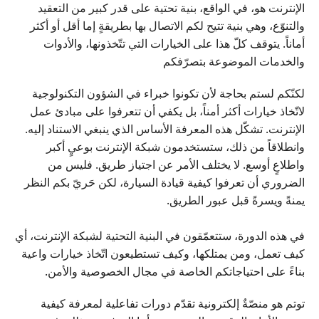
الإنترنت هو، في الواقع، بنية تحتية على قدر كبير من التعقيد
والتنوّع، وهي بنية تتيح لكم الاتصال بها بطريقةٍ إما أقل أو أكثر
أماناً. يتوقف كلّ هذا على الخيارات التي تتّخذونها، والأدوات
والخدمات الموضوعة بتصرّفكم
لكنّكم لستم بحاجة لأن تكونوا خبراء في الشؤون التكنولوجية
لاتّخاذ خيارات أكثر أمناً، بل يكفي أن تتعرفوا على مبادئ عمل
الإنترنت. تشكّل هذه المعرفة الأساس الذي ينبغي الاستناد إليه.
وانطلاقاً من ذلك، ستستخدمون شبكة الإنترنت بوعيٍ أكبر
واطلاعٍ أوسع. لا يختلف الأمر عن اجتياز طريق. فليس من
الضروري أن تعرفوا كيفية قيادة السيارة، لكن حَريّ بكم النظر
يمنةً ويسرةً قبل عبور الطريق.
في هذه الدورة، ستتعمّقون في البنية التحتية لشبكة الإنترنت، أي
كيف تعمل، ومن يمتلكها، وكيف تستطيعون اتّخاذ خيارات واعية
بناءً على احتياجاتكم الخاصة في مجال الخصوصية والأمن.
توتم هو منصّةٌ إلكترونية تقدّم دورات تفاعلية لمعرفة كيفية