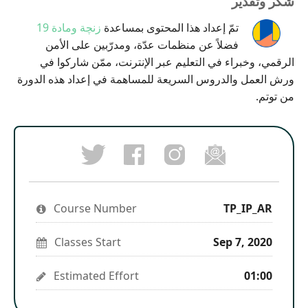
شكر وتقدير
تمّ إعداد هذا المحتوى بمساعدة
زنچة ومادة 19
فضلاً عن منظمات عدّة، ومدرّبين على الأمن
الرقمي، وخبراء في التعليم عبر الإنترنت، ممّن شاركوا في
ورش العمل والدروس السريعة للمساهمة في إعداد هذه الدورة
من توتم.
Post
Follow
Email
a
us
someon
Tweet
Facebook
on
to
that
message
Instagram
say
you've
to
to
you've
enrolled
say
stay
enrolled
Course Number
in
TP_IP_AR
you've
updated
in
this
enrolled
this
course
in
course
Classes Start
Sep 7, 2020
this
course
Estimated Effort
01:00