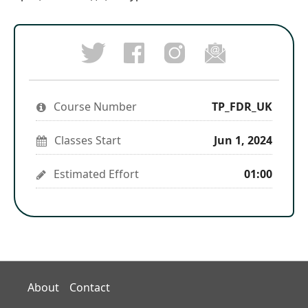
Post
Follow
Email
a
us
someon
Tweet
Facebook
on
to
that
message
Instagram
say
you've
to
to
you've
enrolled
say
stay
enrolled
Course Number
in
TP_FDR_UK
you've
updated
in
this
enrolled
this
course
in
course
Classes Start
Jun 1, 2024
this
course
Estimated Effort
01:00
About
Contact